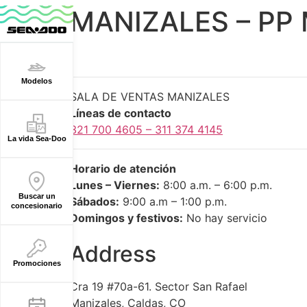
MANIZALES – P
Modelos
SALA DE VENTAS MANIZALES
Líneas de contacto
321 700 4605 –
311 374 4145
La vida Sea-Doo
Horario de atención
Lunes – Viernes:
8:00 a.m. – 6:00 p.m.
Buscar un
Sábados:
9:00 a.m – 1:00 p.m.
concesionario
Domingos y festivos:
No hay servicio
Address
Promociones
Cra 19 #70a-61. Sector San Rafael
Manizales, Caldas, CO