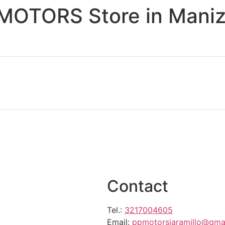
P MOTORS
Store in Mani
Contact
Tel.:
3217004605
Email:
ppmotorsjaramillo@gmai