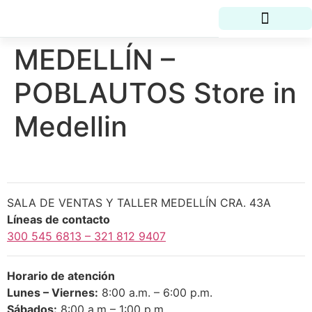
MEDELLÍN –
La vida Sea-Doo
Buscar un concesionario
Herramientas de compra
POBLAUTOS
Store in
Medellin
SALA DE VENTAS Y TALLER MEDELLÍN CRA. 43A
Líneas de contacto
300 545 6813 –
321 812 9407
Horario de atención
Lunes – Viernes:
8:00 a.m. – 6:00 p.m.
Sábados:
8:00 a.m – 1:00 p.m.