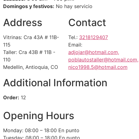
Domingos y festivos:
No hay servicio
Address
Contact
Vitrinas: Cra 43A # 11B-
Tel.:
3218129407
115
Email:
Taller: Cra 43B # 11B -
adjojar@hotmail.com,
110
poblautostaller@hotmail.com,
Medellin, Antioquia, CO
nico1998.5@hotmail.com
Additional Information
Order:
12
Opening Hours
Monday: 08:00 – 18:00 En punto
Tuesday: 08:00 – 18:00 En punto